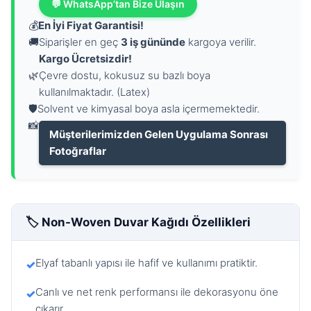
💬 WhatsApp’tan Bize Ulaşın
💰
En İyi Fiyat Garantisi!
🚚
Siparişler en geç
3 iş gününde
kargoya verilir.
Kargo Ücretsizdir!
🌿
Çevre dostu, kokusuz su bazlı boya
kullanılmaktadır. (Latex)
🛡️
Solvent ve kimyasal boya asla içermemektedir.
📸
Müşterilerimizden Gelen Uygulama Sonrası
Fotoğraflar
🏷️ Non-Woven Duvar Kağıdı Özellikleri
Elyaf tabanlı yapısı ile hafif ve kullanımı pratiktir.
✓
Canlı ve net renk performansı ile dekorasyonu öne
✓
çıkarır.