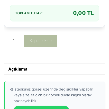
0,00
TL
TOPLAM TUTAR:
Üç
Sepete Ekle
Bulut
Şehir
Manzaralı
Duvar
Açıklama
Kağıdı
adet
🎨
İstediğiniz görsel üzerinde değişiklikler yapabilir
veya size ait olan bir görseli duvar kağıdı olarak
hazırlayabiliriz.