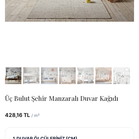
Üç Bulut Şehir Manzaralı Duvar Kağıdı
428,16
TL
/ m²
1. DUVAR ÖLÇÜLERİNİZ (CM)