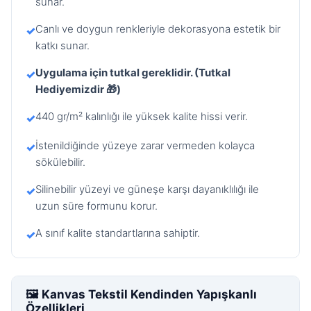
sunar.
Canlı ve doygun renkleriyle dekorasyona estetik bir
✓
katkı sunar.
Uygulama için tutkal gereklidir. (Tutkal
✓
Hediyemizdir 🎁)
440 gr/m² kalınlığı ile yüksek kalite hissi verir.
✓
İstenildiğinde yüzeye zarar vermeden kolayca
✓
sökülebilir.
Silinebilir yüzeyi ve güneşe karşı dayanıklılığı ile
✓
uzun süre formunu korur.
A sınıf kalite standartlarına sahiptir.
✓
🖼️ Kanvas Tekstil Kendinden Yapışkanlı
Özellikleri