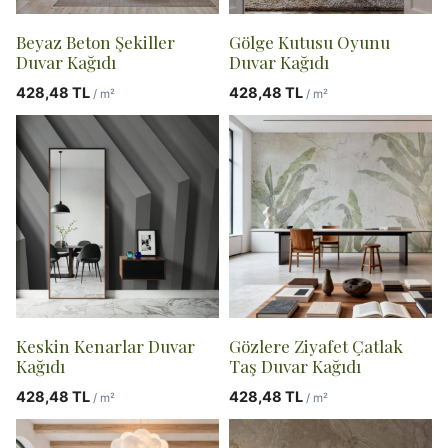
Beyaz Beton Şekiller
Gölge Kutusu Oyunu
Duvar Kağıdı
Duvar Kağıdı
428,48
TL
428,48
TL
/ m²
/ m²
Keskin Kenarlar Duvar
Gözlere Ziyafet Çatlak
Kağıdı
Taş Duvar Kağıdı
428,48
TL
428,48
TL
/ m²
/ m²