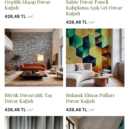
Örgülü Ahşap Duvar
Sahte Duvar Paneli
Kağıdı
Kalıplama Açık Gri Duvar
Kağıdı
428,48
TL
/ m²
428,48
TL
/ m²
Büyük Duvarcılık Taş
Bulanık Elmas Pulları
Duvar Kağıdı
Duvar Kağıdı
428,48
TL
428,48
TL
/ m²
/ m²