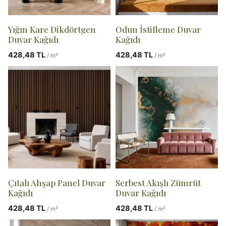
Yığın Kare Dikdörtgen
Odun İstifleme Duvar
Duvar Kağıdı
Kağıdı
428,48
TL
428,48
TL
/ m²
/ m²
Çıtalı Ahşap Panel Duvar
Serbest Akışlı Zümrüt
Kağıdı
Duvar Kağıdı
428,48
TL
428,48
TL
/ m²
/ m²