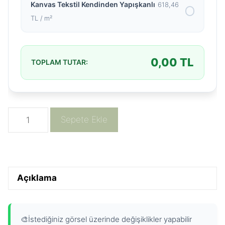
Kanvas Tekstil Kendinden Yapışkanlı
618,46
TL / m²
0,00
TL
TOPLAM TUTAR:
Sevimli
Sepete Ekle
Çiftlik
Hayvanları
Pastel
Suluboya
Açıklama
Duvar
Kağıdı
adet
🎨
İstediğiniz görsel üzerinde değişiklikler yapabilir