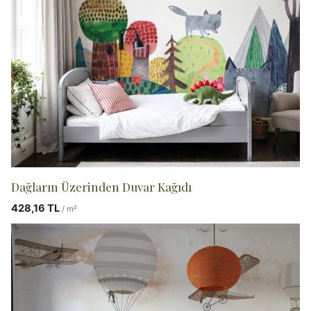
Dağların Üzerinden Duvar Kağıdı
428,16
TL
/ m²