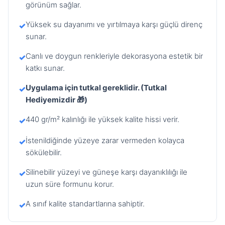
görünüm sağlar.
Yüksek su dayanımı ve yırtılmaya karşı güçlü direnç
✓
sunar.
Canlı ve doygun renkleriyle dekorasyona estetik bir
✓
katkı sunar.
Uygulama için tutkal gereklidir. (Tutkal
✓
Hediyemizdir 🎁)
440 gr/m² kalınlığı ile yüksek kalite hissi verir.
✓
İstenildiğinde yüzeye zarar vermeden kolayca
✓
sökülebilir.
Silinebilir yüzeyi ve güneşe karşı dayanıklılığı ile
✓
uzun süre formunu korur.
A sınıf kalite standartlarına sahiptir.
✓