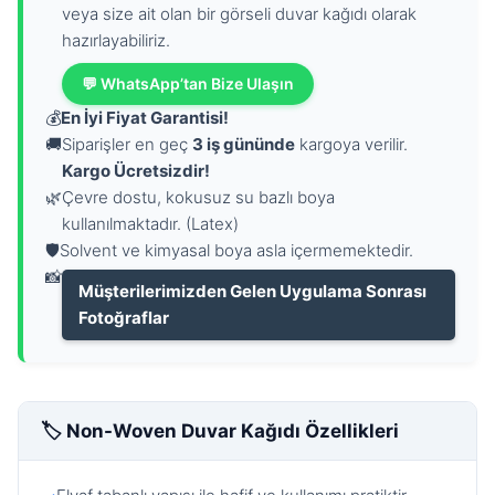
veya size ait olan bir görseli duvar kağıdı olarak
hazırlayabiliriz.
💬 WhatsApp’tan Bize Ulaşın
💰
En İyi Fiyat Garantisi!
🚚
Siparişler en geç
3 iş gününde
kargoya verilir.
Kargo Ücretsizdir!
🌿
Çevre dostu, kokusuz su bazlı boya
kullanılmaktadır. (Latex)
🛡️
Solvent ve kimyasal boya asla içermemektedir.
📸
Müşterilerimizden Gelen Uygulama Sonrası
Fotoğraflar
🏷️ Non-Woven Duvar Kağıdı Özellikleri