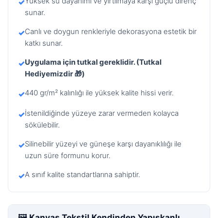
Yüksek su dayanımı ve yırtılmaya karşı güçlü direnç
✓
sunar.
Canlı ve doygun renkleriyle dekorasyona estetik bir
✓
katkı sunar.
Uygulama için tutkal gereklidir. (Tutkal
✓
Hediyemizdir 🎁)
440 gr/m² kalınlığı ile yüksek kalite hissi verir.
✓
İstenildiğinde yüzeye zarar vermeden kolayca
✓
sökülebilir.
Silinebilir yüzeyi ve güneşe karşı dayanıklılığı ile
✓
uzun süre formunu korur.
A sınıf kalite standartlarına sahiptir.
✓
🖼️ Kanvas Tekstil Kendinden Yapışkanlı