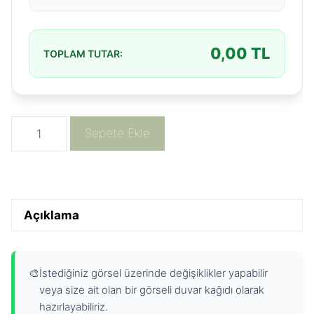
0,00
TL
TOPLAM TUTAR:
Hava
Sepete Ekle
Balonları
Pembe
Gökyüzü
Duvar
Açıklama
Kağıdı
adet
🎨
İstediğiniz görsel üzerinde değişiklikler yapabilir
veya size ait olan bir görseli duvar kağıdı olarak
hazırlayabiliriz.