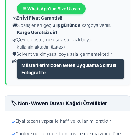
💬 WhatsApp’tan Bize Ulaşın
💰
En İyi Fiyat Garantisi!
🚚
Siparişler en geç
3 iş gününde
kargoya verilir.
Kargo Ücretsizdir!
🌿
Çevre dostu, kokusuz su bazlı boya
kullanılmaktadır. (Latex)
🛡️
Solvent ve kimyasal boya asla içermemektedir.
📸
Müşterilerimizden Gelen Uygulama Sonrası
Fotoğraflar
🏷️ Non-Woven Duvar Kağıdı Özellikleri
Elyaf tabanlı yapısı ile hafif ve kullanımı pratiktir.
✓
Canlı ve net renk performansı ile dekorasyonu öne
✓