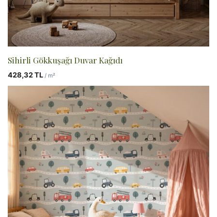
Sihirli Gökkuşağı Duvar Kağıdı
428,32
TL
/ m²